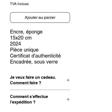
TVA Incluse
Ajouter au panier
Encre, éponge
15x20 cm
2024
Pièce unique
Certificat d'authenticité
Encadrée, sous verre
Je veux faire un cadeau.
Comment faire ?
C’est une superbe idée que d'offrir
Comment s’effectue
une œuvre d'art ! Si vous avez déjà
l’expédition ?
fait un choix parmi les œuvres
d’Alfredo Yache, nous pouvons la
La livraison en toute sécurité de votre