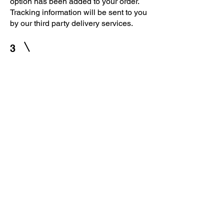
option has been added to your order.
Tracking information will be sent to you
by our third party delivery services.
3
How much does delivery
cost?
Shipping costs are included in the
price of a work.
Our prices include:
Insurance. Your order is 100%
protected in case of damage or loss.
All customs fees, taxes and document
preparation.
Third party logistics provider shipping
costs.
Any other questions?